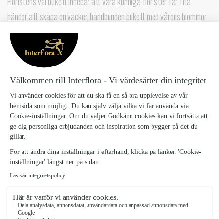
Floristens val bukett innebär att våra kunniga florister får fria
händer att skapa en vacker, handbunden bukett med vårens blommor
och färger. Låt våra florister hjälpa dig att uppvakta och överraska -
enklare kan det inte bli!
Observera att alla bilder är exempel på buketter.
Floristensval bukett Mellan
399 kr
Floristensval bukett liten
299 kr
Floristensval bukett stor
499 kr
Antal