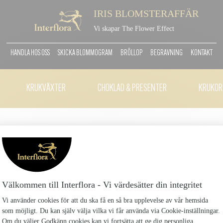
IRIS BLOMSTERAFFÄR
Vi skapar The Flower Effect
HANDLA HOS OSS
SKICKA BLOMMOGRAM
BRÖLLOP
BEGRAVNING
KONTAKT
KRUKVÄXTER
CHOKLAD & PRESENTER
KRUKOR
GLASVAS MELLAN
Glasvas-mellan_2
125 kr
Glasvas som passar den mellanstora buketten Vase
Antal