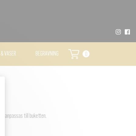
 & VASER
BEGRAVNING
0
n anpassas till buketten.