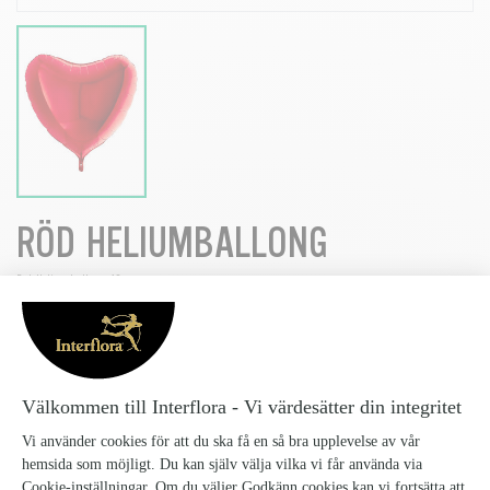
RÖD HELIUMBALLONG
Rod-Heliumballong_10
129 kr
Röd Heliumballong
Antal